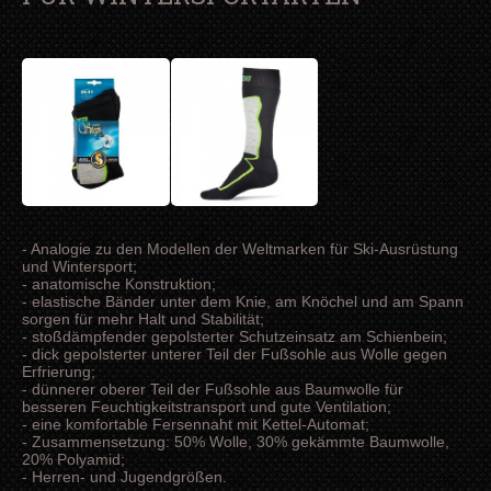
- Analogie zu den Modellen der Weltmarken für Ski-Ausrüstung
und Wintersport;
- anatomische Konstruktion;
- elastische Bänder unter dem Knie, am Knöchel und am Spann
sorgen für mehr Halt und Stabilität;
- stoßdämpfender gepolsterter Schutzeinsatz am Schienbein;
- dick gepolsterter unterer Teil der Fußsohle aus Wolle gegen
Erfrierung;
- dünnerer oberer Teil der Fußsohle aus Baumwolle für
besseren Feuchtigkeitstransport und gute Ventilation;
- eine komfortable Fersennaht mit Kettel-Automat;
- Zusammensetzung: 50% Wolle, 30% gekämmte Baumwolle,
20% Polyamid;
- Herren- und Jugendgrößen.