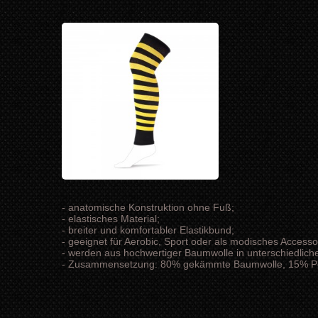
- anatomische Konstruktion ohne Fuß;
- elastisches Material;
- breiter und komfortabler Elastikbund;
- geeignet für Aerobic, Sport oder als modisches Accesso
- werden aus hochwertiger Baumwolle in unterschiedlich
- Zusammensetzung: 80% gekämmte Baumwolle, 15% Po