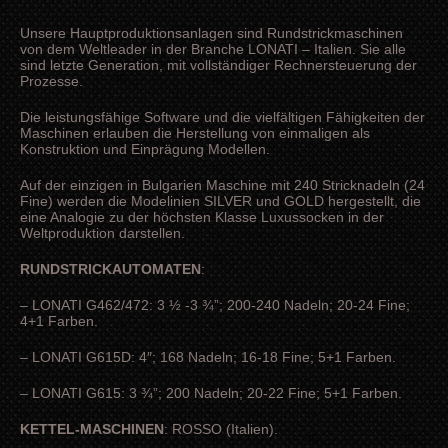
Unsere Hauptproduktionsanlagen sind Rundstrickmaschinen
von dem Weltleader in der Branche LONATI – Italien. Sie alle
sind letzte Generation, mit vollständiger Rechnersteuerung der
Prozesse.
Die leistungsfähige Software und die vielfältigen Fähigkeiten der
Maschinen erlauben die Herstellung von einmaligen als
Konstruktion und Einprägung Modellen.
Auf der einzigen in Bulgarien Maschine mit 240 Stricknadeln (24
Fine) werden die Modelinien SILVER und GOLD hergestellt, die
eine Analogie zu der höchsten Klasse Luxussocken in der
Weltproduktion darstellen.
RUNDSTRICKAUTOMATEN
:
– LONATI G462/472: 3 ½ -3 ¾”; 200-240 Nadeln; 20-24 Fine;
4+1 Farben.
– LONATI G615D: 4″; 168 Nadeln; 16-18 Fine; 5+1 Farben.
– LONATI G615: 3 ¾”; 200 Nadeln; 20-22 Fine; 5+1 Farben.
KETTEL-MASCHINEN
: ROSSO (Italien).