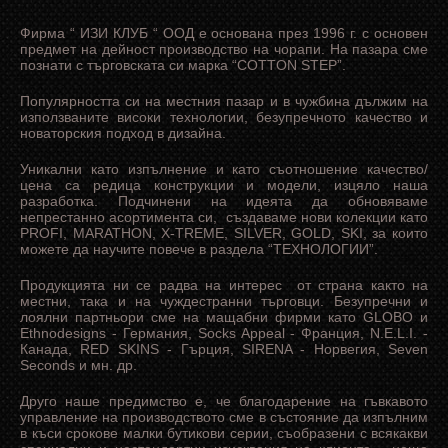
Фирма “ ИЗИ КЛУБ “ ООД е основана през 1996 г. с основен
предмет на дейност производство на чорапи. На пазара сме
познати с търговската си марка “COTTON STEP”.
Популярността си на местния пазар и в чужбина дължим на
използваните високи технологии, безупречното качество и
новаторския подход в дизайна.
Уникални като изпълнение и като съотношение качество/
цена са редица конструкции и модели, изцяло наша
разработка. Подчинени на идеята да обновяваме
непрестанно асортимента си, създаваме нови колекции като
PROFI, MARATHON, X-TREME, SILVER, GOLD, SKI, за които
можете да научите повече в раздела “ТЕХНОЛОГИИ”.
Продукцията ни се радва на интерес от страна както на
местни, така и на чуждестранни търговци. Безупречни и
лоялни партньори сме на мащабни фирми като GLOBO и
Ethnodesigns - Германия, Socks Appeal - Франция, N.E.L.I. -
Канада, RED SKINS - Гърция, SIRENA - Норвегия, Seven
Seconds и мн. др.
Друго наше предимство е, че благодарение на гъвкавото
управление на производството сме в състояние да изпълним
в къси срокове малки бутикови серии, съобразени с всякакви