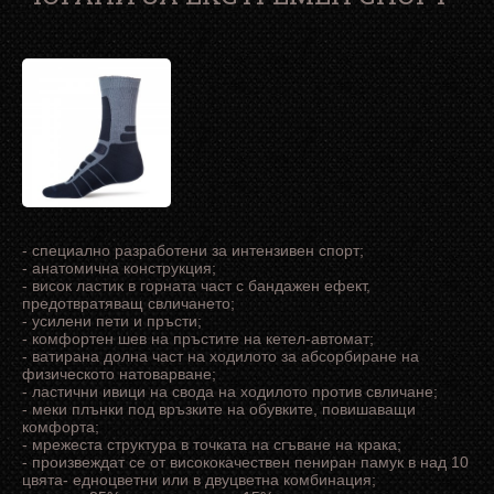
- специално разработени за интензивен спорт;
- анатомична конструкция;
- висок ластик в горната част с бандажен ефект,
предотвратяващ свличането;
- усилени пети и пръсти;
- комфортен шев на пръстите на кетел-автомат;
- ватирана долна част на ходилото за абсорбиране на
физическото натоварване;
- ластични ивици на свода на ходилото против свличане;
- меки плънки под връзките на обувките, повишаващи
комфорта;
- мрежеста структура в точката на сгъване на крака;
- произвеждат се от висококачествен пениран памук в над 10
цвята- едноцветни или в двуцветна комбинация;